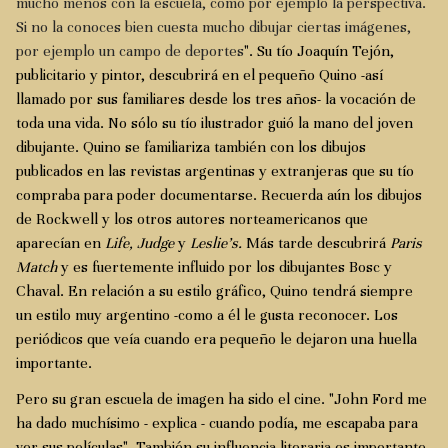
mucho menos con la escuela, como por ejemplo la perspectiva.
Si no la conoces bien cuesta mucho dibujar ciertas imágenes,
por ejemplo un campo de deportes
". Su tío Joaquín Tejón,
publicitario y pintor, descubrirá en el pequeño Quino -así
llamado por sus familiares desde los tres años- la vocación de
toda una vida. No sólo su tío ilustrador guió la mano del joven
dibujante. Quino se familiariza también con los dibujos
publicados en las revistas argentinas y extranjeras que su tío
compraba para poder documentarse. Recuerda aún los dibujos
de Rockwell y los otros autores norteamericanos que
aparecían en
Life, Judge
y
Leslie's.
Más tarde descubrirá
Paris
Match
y es fuertemente influido por los dibujantes Bosc y
Chaval. En relación a su estilo gráfico, Quino tendrá siempre
un estilo muy argentino -como a él le gusta reconocer. Los
periódicos que veía cuando era pequeño le dejaron una huella
importante.
Pero su gran escuela de imagen ha sido el cine. "John Ford me
ha dado muchísimo - explica - cuando podía, me escapaba para
ver sus películas". También su influencia literaria es importante.