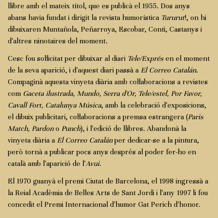
llibre amb el mateix títol, que es publicà el 1955. Dos anys
abans havia fundat i dirigit la revista humorística
Tururut
!, on hi
dibuixaren Muntañola, Peñarroya, Escobar, Conti, Castanys i
d'altres ninotaires del moment.
Cesc fou sol·licitat per dibuixar al diari
Tele/Exprés
en el moment
de la seva aparició, i d'aquest diari passà a
El Correo Catalán
.
Compaginà aquesta vinyeta diària amb col·laboracions a revistes
com
Gaceta ilustrada, Mundo, Serra d'Or, Tele/estel, Por Favor,
Cavall Fort, Catalunya Música
, amb la celebració d'exposicions,
el dibuix publicitari, col·laboracions a premsa estrangera (
Paris
Match, Pardon
o
Punch
), i l'edició de llibres. Abandonà la
vinyeta diària a
El Correo Catalán
per dedicar-se a la pintura,
però tornà a publicar pocs anys després al poder fer-ho en
català amb l'aparició de l'
Avui
.
El 1970 guanyà el premi Ciutat de Barcelona, el 1998 ingressà a
la Reial Acadèmia de Belles Arts de Sant Jordi i l'any 1997 li fou
concedit el Premi Internacional d'humor Gat Perich d'honor.